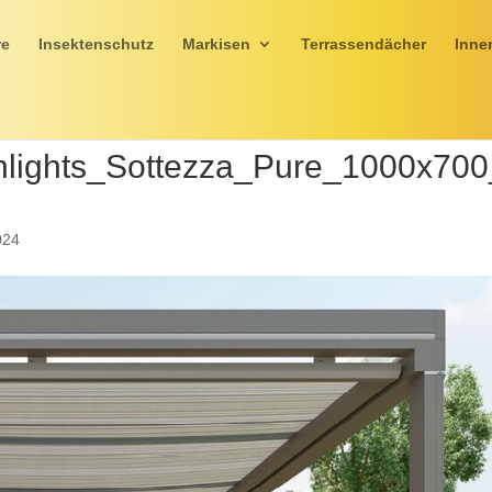
re
Insektenschutz
Markisen
Terrassendächer
Inne
ghlights_Sottezza_Pure_1000x70
024