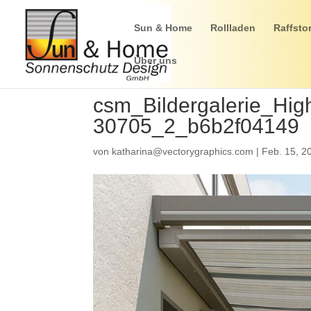
Sun & Home
Rollladen
Raffsto
Über uns
csm_Bildergalerie_Hi
30705_2_b6b2f04149
von
katharina@vectorygraphics.com
|
Feb. 15, 2