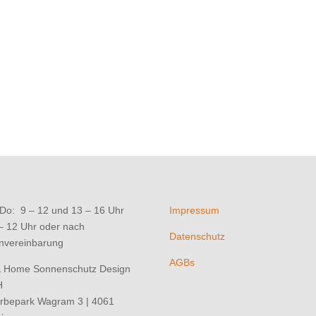
Do: 9 – 12 und 13 – 16 Uhr
Impressum
 – 12 Uhr oder nach
Datenschutz
nvereinbarung
AGBs
& Home Sonnenschutz Design
H
rbepark Wagram 3 | 4061